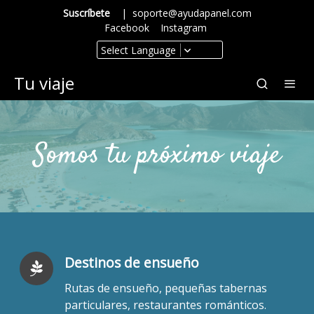
Suscríbete
|
soporte@ayudapanel.com
Facebook
Instagram
Select Language
Tu viaje
Somos tu próximo viaje
Destinos de ensueño
Rutas de ensueño, pequeñas tabernas
particulares, restaurantes románticos.